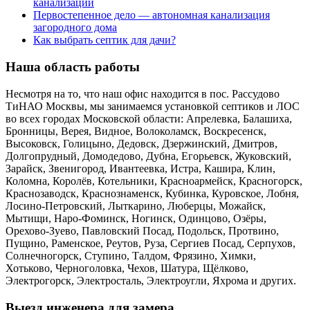
канализации
Первостепенное дело — автономная канализация
загородного дома
Как выбрать септик для дачи?
Наша область работы
Несмотря на то, что наш офис находится в пос. Рассудово
ТиНАО Москвы, мы занимаемся установкой септиков и ЛОС
во всех городах Московской области: Апрелевка, Балашиха,
Бронницы, Верея, Видное, Волоколамск, Воскресенск,
Высоковск, Голицыно, Дедовск, Дзержинский, Дмитров,
Долгопрудный, Домодедово, Дубна, Егорьевск, Жуковский,
Зарайск, Звенигород, Ивантеевка, Истра, Кашира, Клин,
Коломна, Королёв, Котельники, Красноармейск, Красногорск,
Краснозаводск, Краснознаменск, Кубинка, Куровское, Лобня,
Лосино-Петровский, Лыткарино, Люберцы, Можайск,
Мытищи, Наро-Фоминск, Ногинск, Одинцово, Озёры,
Орехово-Зуево, Павловский Посад, Подольск, Протвино,
Пущино, Раменское, Реутов, Руза, Сергиев Посад, Серпухов,
Солнечногорск, Ступино, Талдом, Фрязино, Химки,
Хотьково, Черноголовка, Чехов, Шатура, Щёлково,
Электрогорск, Электросталь, Электроугли, Яхрома и других.
Выезд инженера для замера