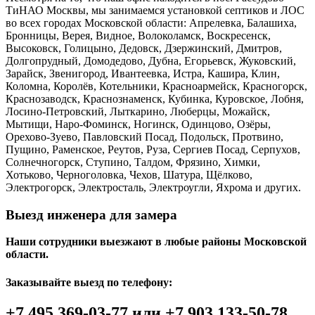
ТиНАО Москвы, мы занимаемся установкой септиков и ЛОС
во всех городах Московской области: Апрелевка, Балашиха,
Бронницы, Верея, Видное, Волоколамск, Воскресенск,
Высоковск, Голицыно, Дедовск, Дзержинский, Дмитров,
Долгопрудный, Домодедово, Дубна, Егорьевск, Жуковский,
Зарайск, Звенигород, Ивантеевка, Истра, Кашира, Клин,
Коломна, Королёв, Котельники, Красноармейск, Красногорск,
Краснозаводск, Краснознаменск, Кубинка, Куровское, Лобня,
Лосино-Петровский, Лыткарино, Люберцы, Можайск,
Мытищи, Наро-Фоминск, Ногинск, Одинцово, Озёры,
Орехово-Зуево, Павловский Посад, Подольск, Протвино,
Пущино, Раменское, Реутов, Руза, Сергиев Посад, Серпухов,
Солнечногорск, Ступино, Талдом, Фрязино, Химки,
Хотьково, Черноголовка, Чехов, Шатура, Щёлково,
Электрогорск, Электросталь, Электроугли, Яхрома и других.
Выезд инженера для замера
Наши сотрудники выезжают в любые районы Московской
области.
Заказывайте выезд по телефону:
+7 495 369-03-77 или +7 903 133-50-78