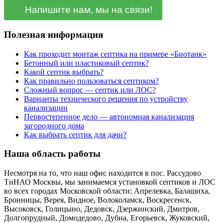
Напишите нам, мы на связи!
Полезная информация
Как проходит монтаж септика на примере «Биотанк»
Бетонный или пластиковый септик?
Какой септик выбрать?
Как правильно пользоваться септиком?
Сложный вопрос — септик или ЛОС?
Варианты технического решения по устройству
канализации
Первостепенное дело — автономная канализация
загородного дома
Как выбрать септик для дачи?
Наша область работы
Несмотря на то, что наш офис находится в пос. Рассудово
ТиНАО Москвы, мы занимаемся установкой септиков и ЛОС
во всех городах Московской области: Апрелевка, Балашиха,
Бронницы, Верея, Видное, Волоколамск, Воскресенск,
Высоковск, Голицыно, Дедовск, Дзержинский, Дмитров,
Долгопрудный, Домодедово, Дубна, Егорьевск, Жуковский,