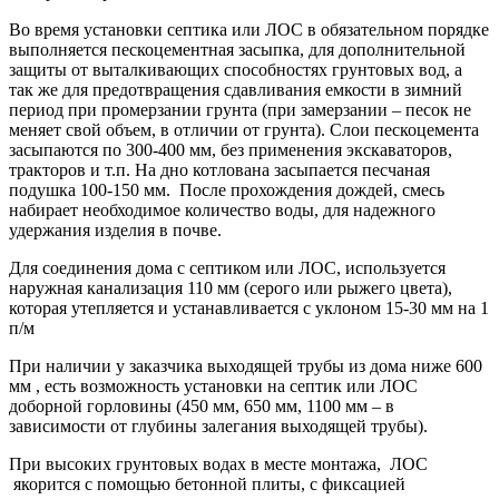
Во время установки септика или ЛОС в обязательном порядке
выполняется пескоцементная засыпка, для дополнительной
защиты от выталкивающих способностях грунтовых вод, а
так же для предотвращения сдавливания емкости в зимний
период при промерзании грунта (при замерзании – песок не
меняет свой объем, в отличии от грунта). Слои пескоцемента
засыпаются по 300-400 мм, без применения экскаваторов,
тракторов и т.п. На дно котлована засыпается песчаная
подушка 100-150 мм. После прохождения дождей, смесь
набирает необходимое количество воды, для надежного
удержания изделия в почве.
Для соединения дома с септиком или ЛОС, используется
наружная канализация 110 мм (серого или рыжего цвета),
которая утепляется и устанавливается с уклоном 15-30 мм на 1
п/м
При наличии у заказчика выходящей трубы из дома ниже 600
мм , есть возможность установки на септик или ЛОС
доборной горловины (450 мм, 650 мм, 1100 мм – в
зависимости от глубины залегания выходящей трубы).
При высоких грунтовых водах в месте монтажа, ЛОС
якорится с помощью бетонной плиты, с фиксацией