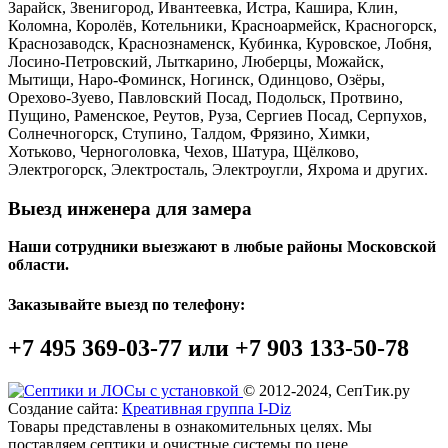
Зарайск, Звенигород, Ивантеевка, Истра, Кашира, Клин,
Коломна, Королёв, Котельники, Красноармейск, Красногорск,
Краснозаводск, Краснознаменск, Кубинка, Куровское, Лобня,
Лосино-Петровский, Лыткарино, Люберцы, Можайск,
Мытищи, Наро-Фоминск, Ногинск, Одинцово, Озёры,
Орехово-Зуево, Павловский Посад, Подольск, Протвино,
Пущино, Раменское, Реутов, Руза, Сергиев Посад, Серпухов,
Солнечногорск, Ступино, Талдом, Фрязино, Химки,
Хотьково, Черноголовка, Чехов, Шатура, Щёлково,
Электрогорск, Электросталь, Электроугли, Яхрома и других.
Выезд инженера для замера
Наши сотрудники выезжают в любые районы Московской
области.
Заказывайте выезд по телефону:
+7 495 369-03-77 или +7 903 133-50-78
© 2012-2024, СепТик.ру
Создание сайта:
Креативная группа I-Diz
Товары представлены в ознакомительных целях. Мы
поставляем септики и очистные системы по цене