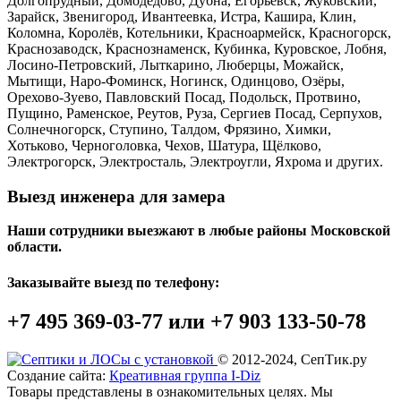
Долгопрудный, Домодедово, Дубна, Егорьевск, Жуковский,
Зарайск, Звенигород, Ивантеевка, Истра, Кашира, Клин,
Коломна, Королёв, Котельники, Красноармейск, Красногорск,
Краснозаводск, Краснознаменск, Кубинка, Куровское, Лобня,
Лосино-Петровский, Лыткарино, Люберцы, Можайск,
Мытищи, Наро-Фоминск, Ногинск, Одинцово, Озёры,
Орехово-Зуево, Павловский Посад, Подольск, Протвино,
Пущино, Раменское, Реутов, Руза, Сергиев Посад, Серпухов,
Солнечногорск, Ступино, Талдом, Фрязино, Химки,
Хотьково, Черноголовка, Чехов, Шатура, Щёлково,
Электрогорск, Электросталь, Электроугли, Яхрома и других.
Выезд инженера для замера
Наши сотрудники выезжают в любые районы Московской
области.
Заказывайте выезд по телефону:
+7 495 369-03-77 или +7 903 133-50-78
© 2012-2024, СепТик.ру
Создание сайта:
Креативная группа I-Diz
Товары представлены в ознакомительных целях. Мы