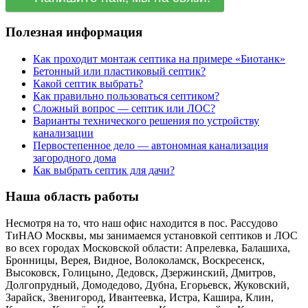
Полезная информация
Как проходит монтаж септика на примере «Биотанк»
Бетонный или пластиковый септик?
Какой септик выбрать?
Как правильно пользоваться септиком?
Сложный вопрос — септик или ЛОС?
Варианты технического решения по устройству
канализации
Первостепенное дело — автономная канализация
загородного дома
Как выбрать септик для дачи?
Наша область работы
Несмотря на то, что наш офис находится в пос. Рассудово
ТиНАО Москвы, мы занимаемся установкой септиков и ЛОС
во всех городах Московской области: Апрелевка, Балашиха,
Бронницы, Верея, Видное, Волоколамск, Воскресенск,
Высоковск, Голицыно, Дедовск, Дзержинский, Дмитров,
Долгопрудный, Домодедово, Дубна, Егорьевск, Жуковский,
Зарайск, Звенигород, Ивантеевка, Истра, Кашира, Клин,