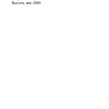
Высота, мм: 2000
433 700
Р
361 400
Р
Заказать с установкой!
Скидка!
Заказать с установкой!
Евролос Про 8