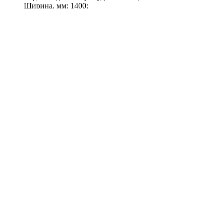
Ширина, мм: 1400;
Высота, мм: 2000
177 200
147 700
Р
Р
Заказать с установкой!
Скидка!
Заказать с установкой!