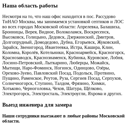
Наша область работы
Несмотря на то, что наш офис находится в пос. Рассудово
ТиНАО Москвы, мы занимаемся установкой септиков и ЛОС
во всех городах Московской области: Апрелевка, Балашиха,
Бронницы, Верея, Видное, Волоколамск, Воскресенск,
Высоковск, Голицыно, Дедовск, Дзержинский, Дмитров,
Долгопрудный, Домодедово, Дубна, Егорьевск, Жуковский,
Зарайск, Звенигород, Ивантеевка, Истра, Кашира, Клин,
Коломна, Королёв, Котельники, Красноармейск, Красногорск,
Краснозаводск, Краснознаменск, Кубинка, Куровское, Лобня,
Лосино-Петровский, Лыткарино, Люберцы, Можайск,
Мытищи, Наро-Фоминск, Ногинск, Одинцово, Озёры,
Орехово-Зуево, Павловский Посад, Подольск, Протвино,
Пущино, Раменское, Реутов, Руза, Сергиев Посад, Серпухов,
Солнечногорск, Ступино, Талдом, Фрязино, Химки,
Хотьково, Черноголовка, Чехов, Шатура, Щёлково,
Электрогорск, Электросталь, Электроугли, Яхрома и других.
Выезд инженера для замера
Наши сотрудники выезжают в любые районы Московской
области.