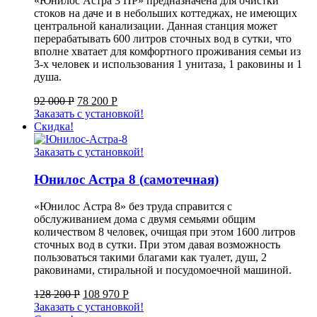
«Юнилос Астра 3 ПР» предназначена для очистки
стоков на даче и в небольших коттеджах, не имеющих
центральной канализации. Данная станция может
перерабатывать 600 литров сточных вод в сутки, что
вполне хватает для комфортного проживания семьи из
3-х человек и использования 1 унитаза, 1 раковины и 1
душа.
92 000
Р
78 200
Р
Заказать с установкой!
Скидка!
Заказать с установкой!
Юнилос Астра 8 (самотечная)
«Юнилос Астра 8» без труда справится с
обслуживанием дома с двумя семьями общим
количеством 8 человек, очищая при этом 1600 литров
сточных вод в сутки. При этом давая возможность
пользоваться такими благами как туалет, душ, 2
раковинами, стиральной и посудомоечной машиной.
128 200
Р
108 970
Р
Заказать с установкой!